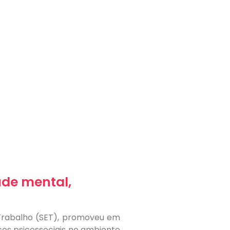
úde mental,
 Trabalho (SET), promoveu em
cos psicossociais no ambiente