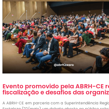
Evento promovido pela ABRH-CE re
fiscalização e desafios das organi
A ABRH-CE em parceria com a Superintendência Regio
Fortaleza (22/maio) um debate aberto ao público sobre