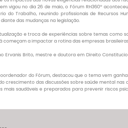
 em vigou no dia 26 de maio, o Fórum RH360º acontece
rio do Trabalho, reunindo profissionais de Recursos Hu
s diante das mudanças na legislação.
ualização e troca de experiências sobre temas como sa
ue já começam a impactar a rotina das empresas brasileiras
ho Ervanis Brito, mestre e doutora em Direito Constituci
 Coordenador do Fórum, destacou que o tema vem ganha
do crescimento das discussões sobre saúde mental nas o
 mais saudáveis e preparados para prevenir riscos psic