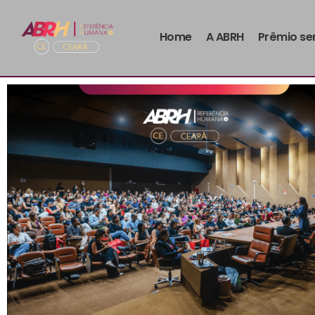
Home
A ABRH
Prêmio se