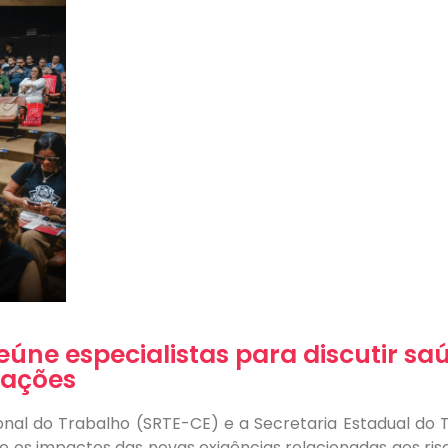
úne especialistas para discutir sa
zações
nal do Trabalho (SRTE-CE) e a Secretaria Estadual do
 os impactos das novas exigências relacionadas aos ris